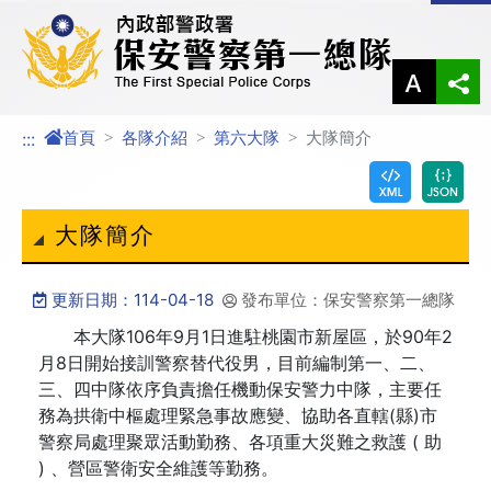
進入內容區塊
首頁
各隊介紹
第六大隊
大隊簡介
:::
大隊簡介
更新日期：114-04-18
發布單位：保安警察第一總隊
本大隊106年9月1日進駐桃園市新屋區，於90年2
月8日開始接訓警察替代役男，目前編制第一、二、
三、四中隊依序負責擔任機動保安警力中隊，主要任
務為拱衛中樞處理緊急事故應變、協助各直轄(縣)市
警察局處理聚眾活動勤務、各項重大災難之救護 ( 助
) 、營區警衛安全維護等勤務。