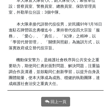
本大隊置大隊長1人，副大隊長1人；幕僚單位
設：督察員室、警務員室、總務員室、保防管理員
室，外勤單位分設：3個中隊。
本大隊承接代訓替代役役男，於民國91年1月16日
進駐石牌營區忠勇樓迄今，秉持替代役四大宗旨「服
務」、「愛心」、「責任」、「紀律」之精神，以
「學習代替管理」、「關懷與照顧」為施訓方式，以
落實政府成立替代役宗旨。
機動保安警力，是維護社會秩序與公共安全之重
要助力，期使同仁勇於面對問題、解決問題，注重協
調合作及溝通，並鼓勵同仁創新學習，以提升自身及
團體能量，使本大隊成為成熟、穩健的執勤團隊，達
成維護社會治安之重責大任。
回上一頁