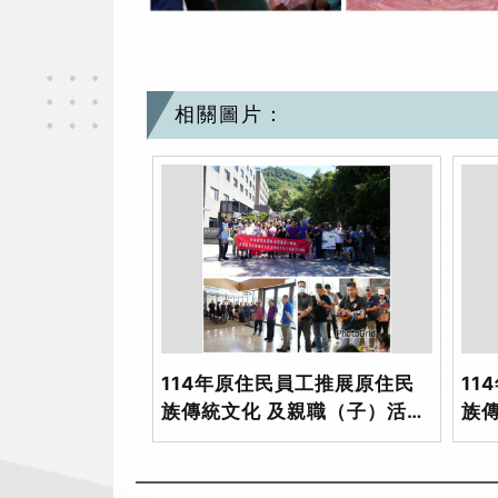
相關圖片：
114年原住民員工推展原住民
11
族傳統文化 及親職（子）活動
族
_1
_2