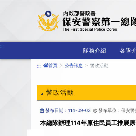
進入內容區塊
:::
隊務介紹
各隊
首頁
公告訊息
警政活動
:::
警政活動
發布日期：114-09-03
發布單位：保安警
本總隊辦理114年原住民員工推展