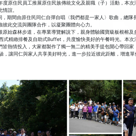
4年度原住民員工推展原住民族傳統文化及親職（子）活動，本
此情誼。
致詞，期間由原住民同仁自彈自唱〈我們都是一家人〉歌曲，總隊
強彼此交流與團隊合作，以凝聚團體向心力。
根原始森林步道，在專業導覽解說下，親身體驗國寶級板根榕及
精緻排餐及自助式Buffet，共度愉快美好的午餐時光。本次
們皆熱情投入，大家都製作了獨一無二的精美手提包開心帶回家
，讓同仁與家人共享美好時光，進一步拉近彼此距離，增進單