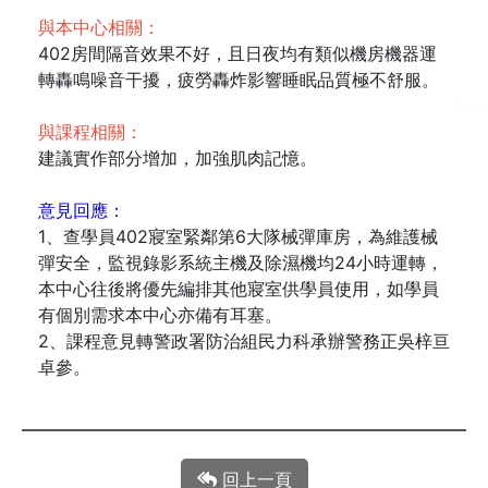
與本中心相關：
402房間隔音效果不好，且日夜均有類似機房機器運
轉轟鳴噪音干擾，疲勞轟炸影響睡眠品質極不舒服。
與課程相關：
建議實作部分增加，加強肌肉記憶。
意見回應：
1、查學員402寢室緊鄰第6大隊械彈庫房，為維護械
彈安全，監視錄影系統主機及除濕機均24小時運轉，
本中心往後將優先編排其他寢室供學員使用，如學員
有個別需求本中心亦備有耳塞。
2、課程意見轉警政署防治組民力科承辦警務正吳梓亘
卓參。
回上一頁